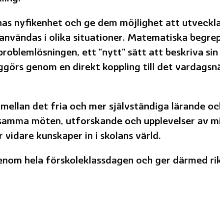
rnas nyfikenhet och ge dem möjlighet att utveckla
användas i olika situationer. Matematiska begre
oblemlösningen, ett "nytt" sätt att beskriva si
ggörs genom en direkt koppling till det vardagsn
 mellan det fria och mer självständiga lärande o
amma möten, utforskande och upplevelser av mi
r vidare kunskaper in i skolans värld.
nom hela förskoleklassdagen och ger därmed rika 