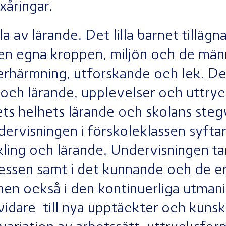
exåringar.
lla av lärande. Det lilla barnet tillägn
n egna kroppen, miljön och de männ
rhärmning, utforskande och lek. Det
 och lärande, upplevelser och uttry
nets helhets lärande och skolans ste
ervisningen i förskoleklassen syftar t
kling och lärande. Undervisningen ta
essen samt i det kunnande och de e
g, men också i den kontinuerliga utma
 vidare till nya upptäckter och kuns