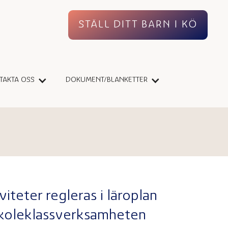
STÄLL DITT BARN I KÖ
TAKTA OSS
DOKUMENT/BLANKETTER
teter regleras i läroplan
örskoleklassverksamheten