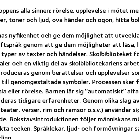
ppens alla sinnen; rörelse, upplevelse i mötet me
anger, toner och ljud, öva händer och ögon, hitta b
nas nyfikenhet och ge dem möjlighet att utveckla
ftspråk genom att ge dem möjligheter att läsa, 
typer av texter och händelser. Skolbiblioteket fö
aler och en viktig del av skolbibliotekariens arbet
roduceras genom berättelser och upplevelser som b
 till genomgestaltade symboler. Processen sker
f
a eller rörelse. Barnen lär sig ”automatiskt” alf
eras tidigare erfarenheter. Genom olika slag av
teater, verser, rim och ramsor o.s.v.) använder s
ande. Bokstavsintroduktionen följer människans mö
akta tecken. Språklekar, ljud- och formövningar 
ling.