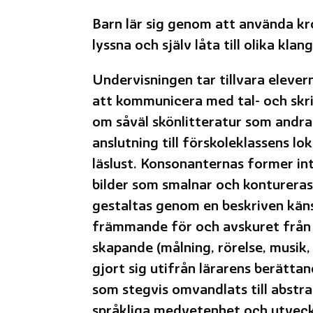
Barn lär sig genom att använda kro
lyssna och själv låta till olika kl
Undervisningen tar tillvara elever
att kommunicera med tal- och skri
om såväl skönlitteratur som andra 
anslutning till förskoleklassens lok
läslust. Konsonanternas former int
bilder som smalnar och kontureras
gestaltas genom en beskriven känsl
främmande för och avskuret från d
skapande (målning, rörelse, musik, 
gjort sig utifrån lärarens berätt
som stegvis omvandlats till abstr
språkliga medvetenhet och utveck