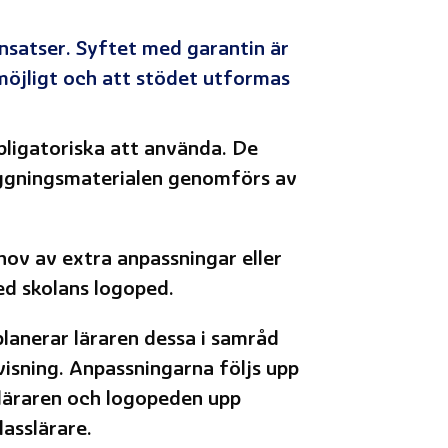
insatser. Syftet med garantin är
 möjligt och att stödet utformas
ligatoriska att använda. De
äggningsmaterialen genomförs av
ov av extra anpassningar eller
ed skolans logoped.
lanerar läraren dessa i samråd
sning. Anpassningarna följs upp
r läraren och logopeden upp
asslärare.