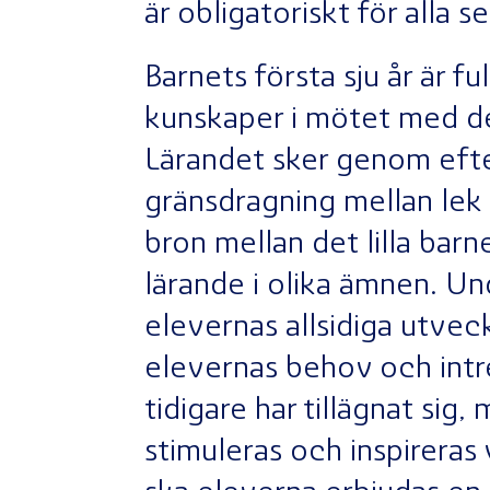
är obligatoriskt för alla s
Barnets första sju år är fu
kunskaper i mötet med de
Lärandet sker genom efte
gränsdragning mellan lek
bron mellan det lilla bar
lärande i olika ämnen. Und
elevernas allsidiga utvec
elevernas behov och intr
tidigare har tillägnat si
stimuleras och inspireras