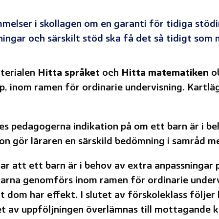
mmelser i skollagen om en garanti för tidiga stöd
ningar och särskilt stöd ska få det så tidigt som
aterialen
Hitta språket
och
Hitta matematiken
ob
p, inom ramen för ordinarie undervisning. Kartl
 pedagogerna indikation på om ett barn är i beh
tion gör läraren en särskild bedömning i samråd m
r att ett barn är i behov av extra anpassningar p
arna genomförs inom ramen för ordinarie undervi
tt dom har effekt. I slutet av förskoleklass följe
et av uppföljningen överlämnas till mottagande kl