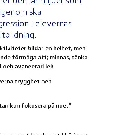
mer och lärmiljöer som
ärigenom ska
gression i elevernas
tbildning.
ktiviteter bildar en helhet, men
ande förmåga att; minnas, tänka
d och avancerad lek.
verna trygghet och
utan kan fokusera på nuet"