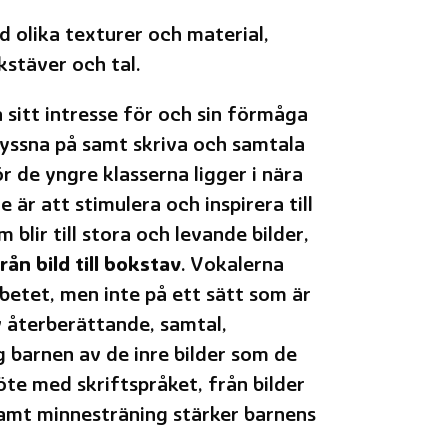
d olika texturer och material,
okstäver och tal.
 sitt intresse för och sin förmåga
lyssna på samt skriva och samtala
r de yngre klasserna ligger i nära
e är att stimulera och inspirera till
lir till stora och levande bilder,
rån bild till bokstav
. Vokalerna
abetet, men inte på ett sätt som är
 återberättande, samtal,
ig barnen av de inre bilder som de
te med skriftspråket, från bilder
samt minnesträning stärker barnens