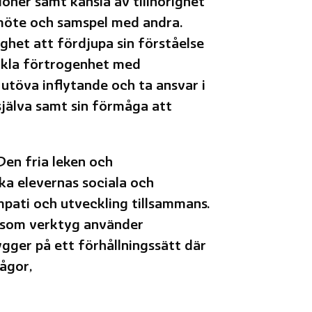
oner samt känsla av tillhörighet
i möte och samspel med andra.
ghet att fördjupa sin förståelse
eckla förtrogenhet med
utöva inflytande och ta ansvar i
själva samt sin förmåga att
Den fria leken och
rka elevernas sociala och
pati och utveckling tillsammans.
h som verktyg använder
ger på ett förhållningssätt där
ågor,