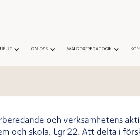
TU
E
LLT
OM OSS
WALDORFPEDAGOGIK
KON
rberedande och verksamhetens aktivi
shem och skola, Lgr 22. Att delta i f