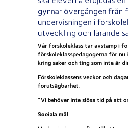
ska eleverna erbjudas en 
gynnar övergången från fö
undervisningen i förskolek
utveckling och lärande sa
Vår förskoleklass tar avstamp i fö
förskoleklasspedagogerna för nu i
kring saker och ting som inte är d
Förskoleklassens veckor och dagar
förutsägbarhet.
" Vi behöver inte slösa tid på att
Sociala mål