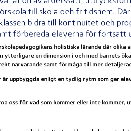
variation av arbetssätt, uttrycksfor
rskola till skola och fritidshem. D
lassen bidra till kontinuitet och pro
mt förbereda eleverna för fortsatt u
rskolepedagogikens holistiska lärande där olika a
n ytterligare en dimension i och med barnets ök
irekt närvarande samt förmåga till mer detaljera
 är uppbyggda enligt en tydlig rytm som ger ele
 oroa oss för vad som kommer eller inte kommer, 