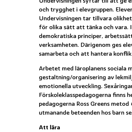
Undervisningen syftar till att ge 
och trygghet i elevgruppen. Eleve
Undervisningen tar tillvara olikhe
för olika sätt att tänka och vara.
demokratiska principer, arbetssätt
verksamheten. Därigenom ges elever
samarbeta och att hantera konflikt
Arbetet med läroplanens sociala m
gestaltning/organisering av lekmil
emotionella utveckling. Sexåringa
Förskoleklasspedagogerna finns h
pedagogerna Ross Greens metod
C
utmanande beteenden hos barn se
Att lära