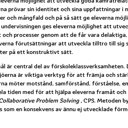
eleverna möjlighet att utveckla goda kamratrelati
rna prövar sin identitet och sina uppfattningar 
ter och mångfald och på så sätt ge eleverna möjli
 I undervisningen ges eleverna möjlighet att utv
 och processer genom att de får vara delaktiga, 
na förutsättningar att utveckla tilltro till sig 
er på ett konstruktivt sätt.
ål är central del av förskoleklassverksamheten. 
jöerna är viktiga verktyg för att främja och stä
rna möter motstånd, samförstånd, förståelse, em
ela tiden med för att hjälpa eleverna framåt oc
ollaborative Problem Solving ,
CPS. Metoden byg
s som en konsekvens av ännu ej utvecklade förm