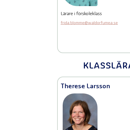
Lärare i förskoleklass
frida.blomme@waldorfumea.se
KLASSLÄRA
Therese Larsson