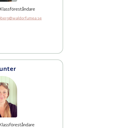
 Klassföreståndare
iberg@waldorfumea.se
Munter
 Klassföreståndare