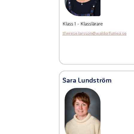
Klass 1 - Klasslärare
therese.larsson@waldorfumea.se
Sara Lundström