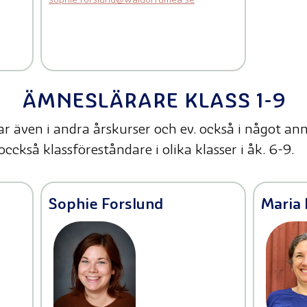
sophie.forslund@waldorfumea.se
ÄMNESLÄRARE KLASS 1-9
ar även i andra årskurser och ev. också i något a
occkså klassföreståndare i olika klasser i åk. 6-9.
Sophie Forslund
Maria