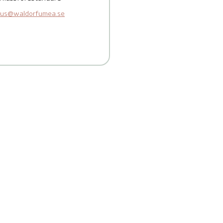
llius@waldorfumea.se