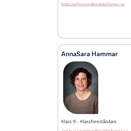
linda.zachrisson@waldorfumea.se
AnnaSara Hammar
Klass 9 - Klassföreståndare