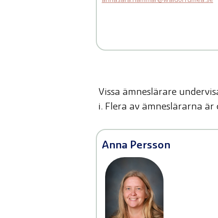
annasara.hammar@waldorfumea.se
Vissa ämneslärare undervis
i. Flera av ämneslärarna är 
Anna Persson