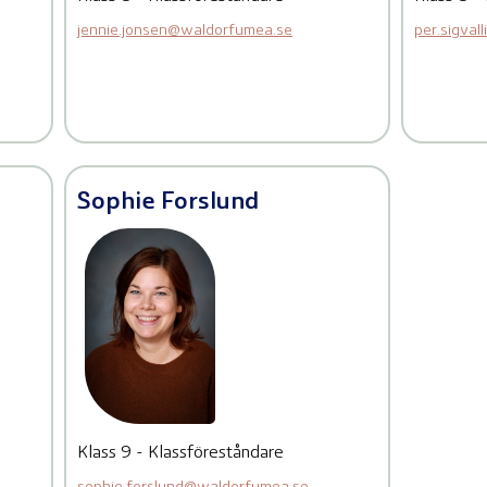
jennie.jonsen@waldorfumea.se
per.sigva
Sophie Forslund
Klass 9 - Klassföreståndare