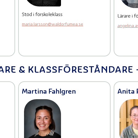
Stöd i förskoleklass
Lärare i f
maria.larsson@waldorfumea.se
angelina.
RE & KLASSFÖRESTÅNDARE -
Martina Fahlgren
Anita 