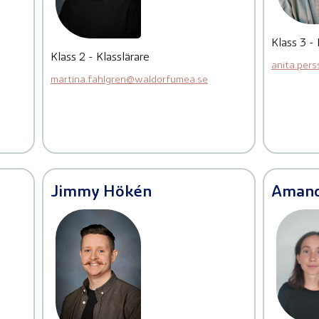
Klass 3 - 
Klass 2 - Klasslärare
anita.per
martina.fahlgren@waldorfumea.se
Jimmy Hökén
Amand