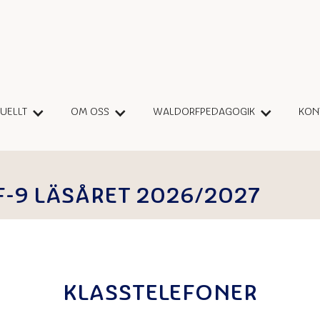
TU
E
LLT
OM OSS
WALDORFPEDAGOGIK
KON
-9 LÄSÅRET 2026/2027
KLASSTELEFONER