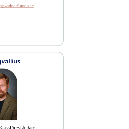
er@waldorfumea.se
gvallius
 Klassföreståndare