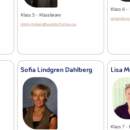
Klass 6 -
Klass 5 - Klasslärare
amanda.w
jimmy.hoken@waldorfumea.se
Sofia Lindgren Dahlberg
Lisa 
Klass 7 -