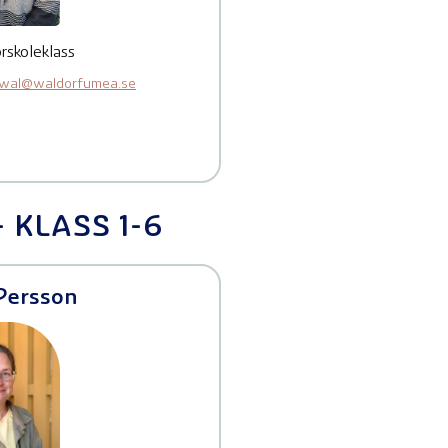
örskoleklass
awal@waldorfumea.se
 KLASS 1-6
Persson