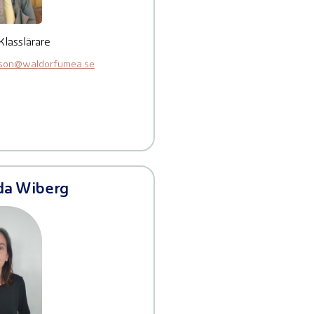
Klasslärare
sson@waldorfumea.se
a Wiberg