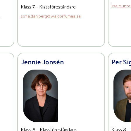
lisa.munt
Klass 7 - Klassföreståndare
e
sofia.dahlberg@waldorfumea.se
Jennie Jonsén
Per Si
Klass 8 - Klassföreståndare
Klass 8 -