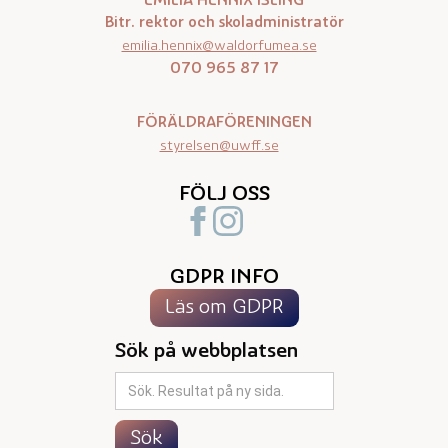
EMILIA HENNIX ISLING
Bitr. rektor och skoladministratör
emilia.hennix@waldorfumea.se
070 965 87 17
FÖRÄLDRAFÖRENINGEN
styrelsen@uwff.se
FÖLJ OSS
GDPR INFO
Läs om GDPR
Sök på webbplatsen