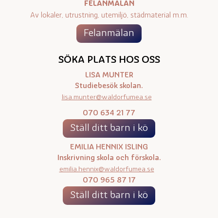
FELANMÄLAN
Av lokaler, utrustning, utemiljö, städmaterial m.m.
Felanmälan
SÖKA PLATS HOS OSS
LISA MUNTER
Studiebesök skolan.
lisa.munter@waldorfumea.se
070 634 21 77
Ställ ditt barn i kö
EMILIA HENNIX ISLING
Inskrivning skola och förskola.
emilia.hennix@waldorfumea.se
070 965 87 17
Ställ ditt barn i kö