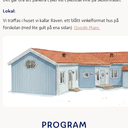
Det går bra att parkera cykel vid cykelställ inne på skolområdet.
Lokal:
Vi träffas i huset vi kallar Räven, ett blått vinkelformat hus på
förskolan (med lite gult på ena sidan).
Google Maps.
PROGRAM