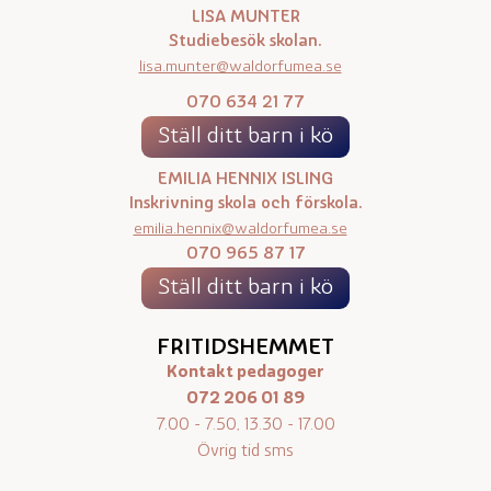
LISA MUNTER
Studiebesök skolan.
lisa.munter@waldorfumea.se
070 634 21 77
Ställ ditt barn i kö
EMILIA HENNIX ISLING
Inskrivning skola och förskola.
emilia.hennix@waldorfumea.se
070 965 87 17
Ställ ditt barn i kö
FRITIDSHEMMET
Kontakt pedagoger
072 206 01 89
7.00 - 7.50, 13.30 - 17.00
Övrig tid sms