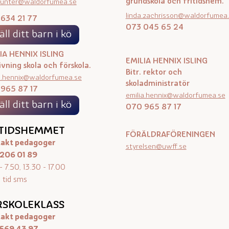
grundskola och fritidshem.
.munter@waldorfumea.se
linda.zachrisson@waldorfumea
634 21 77
073 045 65 24
äll ditt barn i kö
IA HENNIX ISLING
EMILIA HENNIX ISLING
ivning skola och förskola.
Bitr. rektor och
a.hennix@waldorfumea.se
skoladministratör
965 87 17
emilia.hennix@waldorfumea.se
äll ditt barn i kö
070 965 87 17
ITIDSHEMMET
FÖRÄLDRAFÖRENINGEN
akt pedagoger
styrelsen@uwff.se
206 01 89
- 7.50, 13.30 - 17.00
 tid sms
RSKOLEKLASS
akt pedagoger