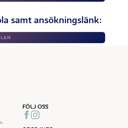
ola samt ansökningslänk:
OLAN
FÖLJ OSS
s,