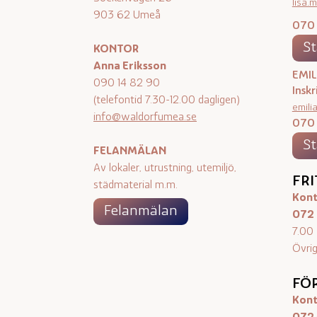
lisa
903 62 Umeå
070 
St
KONTOR
Anna Eriksson
EMIL
090 14 82 90
Inskr
(telefontid 7.30-12.00 dagligen)
emili
info@waldorfumea.se
070 
St
FELANMÄLAN
Av lokaler, utrustning, utemiljö,
FR
städmaterial m.m.
Kont
Felanmälan
072 
7.00 
Övrig
FÖ
Kont