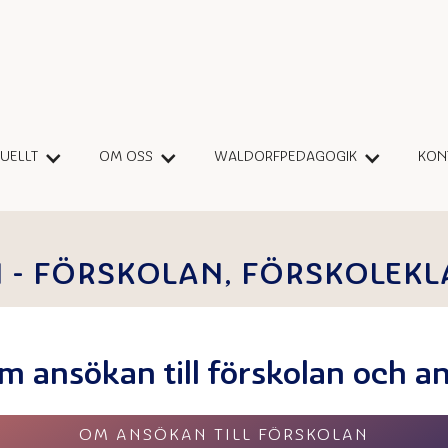
TU
E
LLT
OM OSS
WALDORFPEDAGOGIK
KON
 - FÖRSKOLAN, FÖRSKOLEKL
om ansökan till förskolan och a
OM ANSÖKAN TILL FÖRSKOLAN